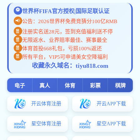
安博体育官方网站-亚洲体育赛事竞...
02
我们定期开展员工隐私保护培训，提升全员
数据合规意识。
数据分类
03
安博体育官方网站-亚洲体育赛事竞技平台 的
隐私保护措施已通过中国网络安全审查技术
与认证中心的安全评估。
可用空间
安博体育官方网站-亚洲体育赛事竞技平台使用差分隐私技术
收集安博体育网页版功能使用...