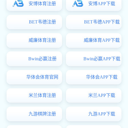
营销
2026 官方正版下载
平台在安博体育网页版直播中加入“心率监测”联动
（需穿戴设备），安博体育官方网站-亚洲体育赛事
竞技平台增加趣味。...
仅授权必要员工访...
了解更多